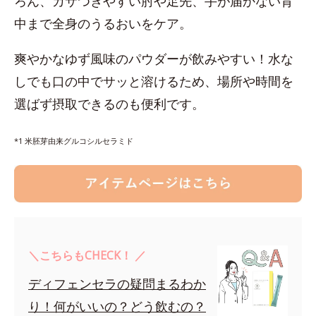
ろん、カサつきやすい肘や足先、手が届かない背
中まで全身のうるおいをケア。
爽やかなゆず風味のパウダーが飲みやすい！水な
しでも口の中でサッと溶けるため、場所や時間を
選ばず摂取できるのも便利です。
*1 米胚芽由来グルコシルセラミド
＼こちらもCHECK！ ／
ディフェンセラの疑問まるわか
り！何がいいの？どう飲むの？