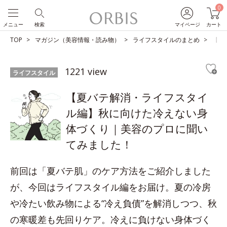
0
メニュー
検索
マイページ
カート
TOP
マガジン（美容情報・読み物）
ライフスタイルのまとめ
【夏
1221 view
ライフスタイル
【夏バテ解消・ライフスタイ
ル編】秋に向けた冷えない身
体づくり｜美容のプロに聞い
てみました！
前回は「夏バテ肌」のケア方法をご紹介しました
が、今回はライフスタイル編をお届け。夏の冷房
や冷たい飲み物による“冷え負債”を解消しつつ、秋
の寒暖差も先回りケア。冷えに負けない身体づく