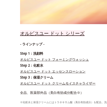
オルビスユー ドット シリーズ
- ラインナップ -
Step 1：洗顔料
オルビスユー ドット フォーミングウォッシュ
Step 2：化粧水
オルビスユー ドット エッセンスローション
Step 3：保湿クリーム
オルビスユー ドット クリームモイスチャライザー
全品、医薬部外品（美白有効成分配合※）
※化粧水と保湿クリームにはトラネキサム酸（美白有効成分）を配合。洗