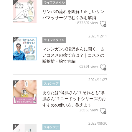
ライフスタイル
リンパの流れを図解！正しいリン
パマッサージでむくみを解消
1833897 view
2025/12/11
ライフスタイル
マシンガンズ滝沢さんに聞く、古
いコスメの捨て方は？｜コスメの
断捨離・捨て方編
65891 view
2024/11/27
スキンケア
あなたは“薄肌さん”？それとも“厚
肌さん”？ユードットシリーズのお
すすめの使い方、教えます！
36583 view
2023/08/30
スキンケア