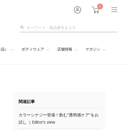
0
検
索
食品）
ボディウェア
店舗情報
マガジン
関連記事
カラーシナジー登場！飲む“透明感ケア”をお
試し ｜Editor’s view