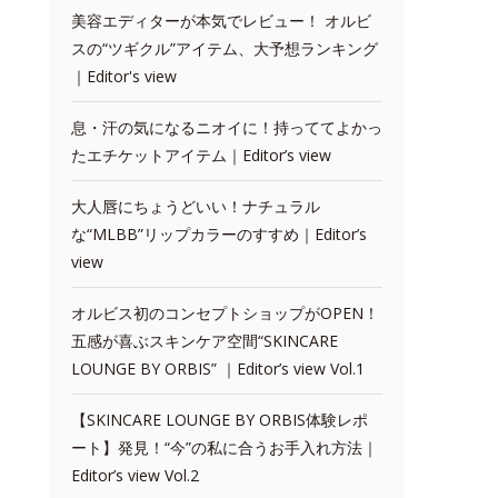
美容エディターが本気でレビュー！ オルビ
スの“ツギクル”アイテム、大予想ランキング
｜Editor's view
息・汗の気になるニオイに！持っててよかっ
たエチケットアイテム｜Editor’s view
大人唇にちょうどいい！ナチュラル
な“MLBB”リップカラーのすすめ｜Editor’s
view
オルビス初のコンセプトショップがOPEN！
五感が喜ぶスキンケア空間“SKINCARE
LOUNGE BY ORBIS” ｜Editor’s view Vol.1
【SKINCARE LOUNGE BY ORBIS体験レポ
ート】発見！“今”の私に合うお手入れ方法｜
Editor’s view Vol.2