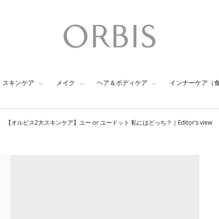
スキンケア
メイク
ヘア＆ボディケア
インナーケア（
【オルビス2大スキンケア】ユー or ユードット 私にはどっち？｜Editor’s view