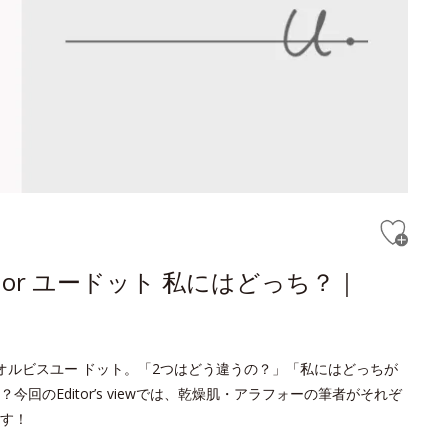
or ユードット 私にはどっち？｜
オルビスユー ドット。「2つはどう違うの？」「私にはどっちが
のEditor’s viewでは、乾燥肌・アラフォーの筆者がそれぞ
す！