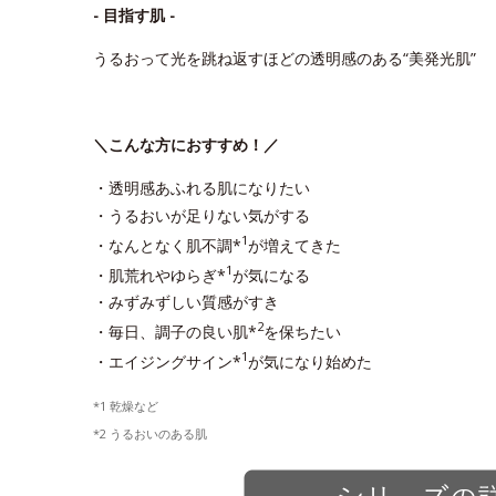
- 目指す肌 -
うるおって光を跳ね返すほどの透明感のある“美発光肌”
＼こんな方におすすめ！／
・透明感あふれる肌になりたい
・うるおいが足りない気がする
1
・なんとなく肌不調*
が増えてきた
1
・肌荒れやゆらぎ*
が気になる
・みずみずしい質感がすき
2
・毎日、調子の良い肌*
を保ちたい
1
・エイジングサイン*
が気になり始めた
*1 乾燥など
*2 うるおいのある肌