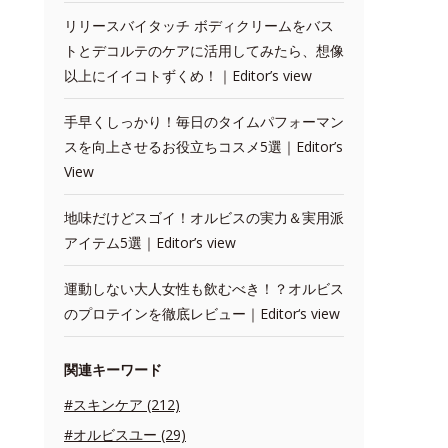
リリースバイタッチ ボディクリームをバス
トとデコルテのケアに活用してみたら、想像
以上にイイコトずくめ！｜Editor’s view
手早くしっかり！毎日のタイムパフォーマン
スを向上させるお役立ちコスメ5選｜Editor’s
View
地味だけどスゴイ！オルビスの実力＆実用派
アイテム5選｜Editor’s view
運動しない大人女性も飲むべき！？オルビス
のプロテインを徹底レビュー｜Editor‘s view
関連キーワード
#スキンケア (212)
#オルビスユー (29)