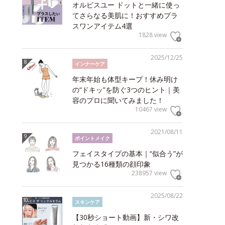
オルビスユー ドットと一緒に使っ
てさらなる美肌に！おすすめプラ
スワンアイテム4選
1828 view
2025/12/25
インナーケア
年末年始も体型キープ！休み明け
の“ドキッ”を防ぐ3つのヒント｜美
容のプロに聞いてみました！
10467 view
2021/08/11
ポイントメイク
フェイスタイプの基本｜“似合う”が
見つかる16種類の顔印象
238957 view
2025/08/22
スキンケア
【30秒ショート動画】新・シワ改