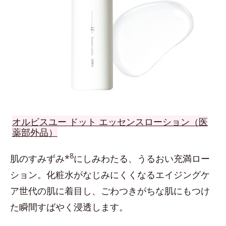
オルビスユー ドット エッセンスローション（医
薬部外品）
8
肌のすみずみ*
にしみわたる、うるおい充満ロー
ション。化粧水がなじみにくくなるエイジングケ
ア世代の肌に着目し、ごわつきがちな肌にもつけ
た瞬間すばやく浸透します。