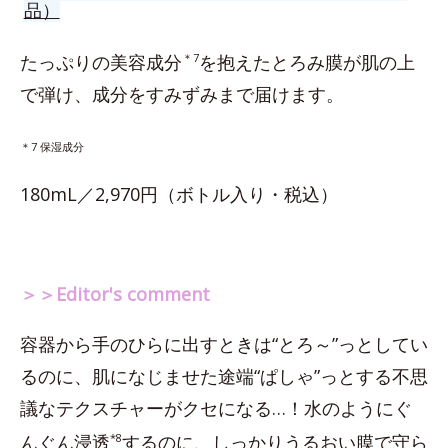
品）
たっぷりの美容成分
＊7
を抱えたとろみ膜が肌の上
で弾け、成分をすみずみまで届けます。
＊7 保湿成分
180mL／2,970円（ボトル入り・税込）
＞＞Editor's comment
容器から手のひらに出すときは“とろ～”っとしてい
るのに、肌になじませた途端“ぱしゃ”っとする不思
議なテクスチャーがクセになる…！水のようにぐ
んぐん浸透
*8
するのに、しっかりうるおい膜で守ら