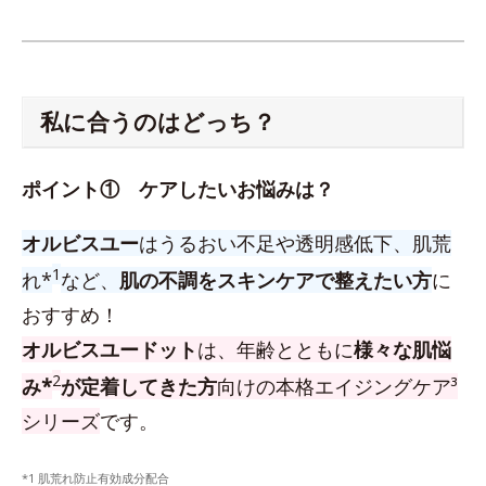
私に合うのはどっち？
ポイント① ケアしたいお悩みは？
オルビスユー
はうるおい不足や透明感低下、肌荒
1
れ*
など、
肌の不調をスキンケアで整えたい方
に
おすすめ！
オルビスユードット
は、年齢とともに
様々な肌悩
2
み*
が定着してきた方
向けの本格エイジングケア³
シリーズ
です。
*1 肌荒れ防止有効成分配合