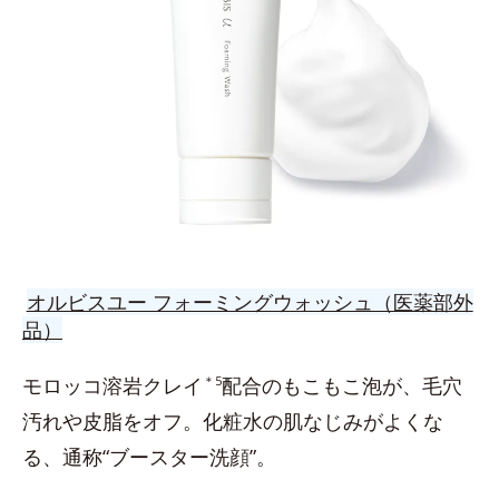
オルビスユー フォーミングウォッシュ（医薬部外
品）
モロッコ溶岩クレイ
＊5
配合のもこもこ泡が、毛穴
汚れや皮脂をオフ。化粧水の肌なじみがよくな
る、通称“ブースター洗顔”。