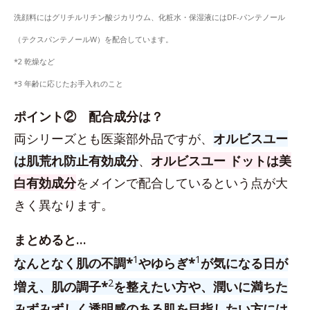
洗顔料にはグリチルリチン酸ジカリウム、化粧水・保湿液にはDF-パンテノール
（テクスパンテノールW）を配合しています。
*2 乾燥など
*3 年齢に応じたお手入れのこと
ポイント② 配合成分は？
両シリーズとも医薬部外品ですが、
オルビスユー
は肌荒れ防止有効成分
、
オルビスユー ドットは美
白有効成分
をメインで配合しているという点が大
きく異なります。
まとめると…
1
1
なんとなく肌の不調*
やゆらぎ*
が気になる日が
2
増え、肌の調子*
を整えたい方や、潤いに満ちた
みずみずしく透明感のある肌を目指したい方には