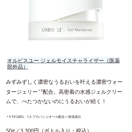
オルビスユー ジェルモイスチャライザー（医薬
部外品）
みずみずしく濃密なうるおいを叶える濃密ウォー
タージェリー
＊9
配合。高密着の水感ジェルクリー
ムで、べたつかないのにうるおいが続く！
＊9 PEG(80)、1,3-プロパンジオール配合＝保湿成分
50g／3,300円（ボトル入り・税込）