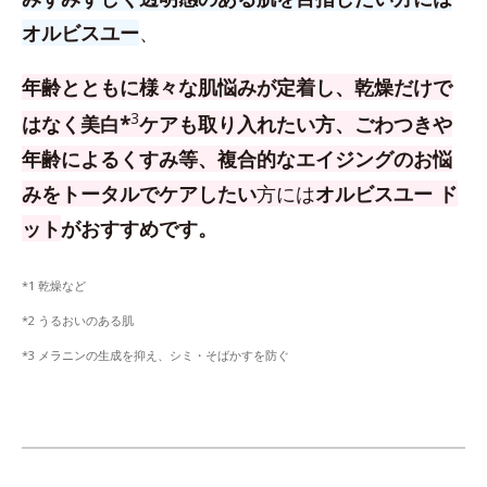
オルビスユー
、
年齢とともに様々な肌悩みが定着し、乾燥だけで
3
はなく美白*
ケアも取り入れたい方、
ごわつきや
年齢によるくすみ等、複合的なエイジングのお悩
みをトータルでケアしたい
方
には
オルビスユー ド
ット
がおすすめです。
*1 乾燥など
*2 うるおいのある肌
*3 メラニンの生成を抑え、シミ・そばかすを防ぐ