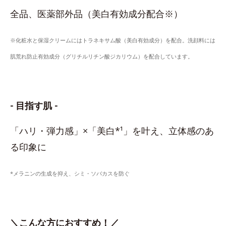
全品、医薬部外品（美白有効成分配合※）
※化粧水と保湿クリームにはトラネキサム酸（美白有効成分）を配合。洗顔料には
肌荒れ防止有効成分（グリチルリチン酸ジカリウム）を配合しています。
- 目指す肌 -
「ハリ・弾力感」×「美白*¹」を叶え、立体感のあ
る印象に
*メラニンの生成を抑え、シミ・ソバカスを防ぐ
＼こんな方におすすめ！／