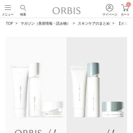
0
メニュー
検索
マイページ
カート
TOP
マガジン（美容情報・読み物）
スキンケアのまとめ
【オルビス