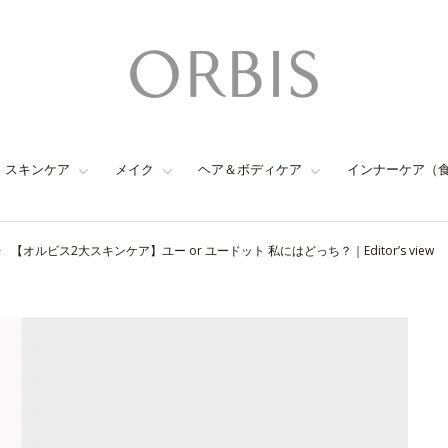
スキンケア
メイク
ヘア＆ボディケア
インナーケア（
【オルビス2大スキンケア】ユー or ユードット 私にはどっち？｜Editor’s view