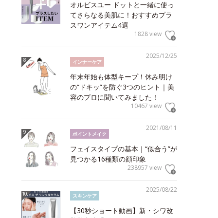
オルビスユー ドットと一緒に使っ
てさらなる美肌に！おすすめプラ
スワンアイテム4選
1828 view
2025/12/25
インナーケア
年末年始も体型キープ！休み明け
の“ドキッ”を防ぐ3つのヒント｜美
容のプロに聞いてみました！
10467 view
2021/08/11
ポイントメイク
フェイスタイプの基本｜“似合う”が
見つかる16種類の顔印象
238957 view
2025/08/22
スキンケア
【30秒ショート動画】新・シワ改