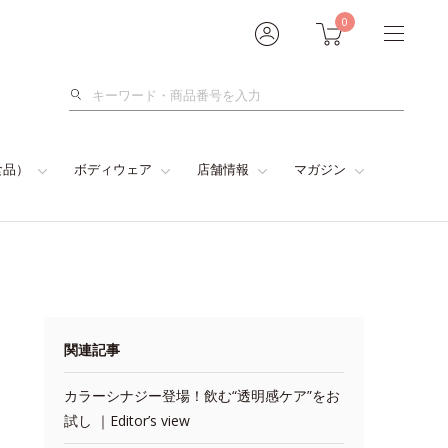
0
検
索
食品）
ボディウェア
店舗情報
マガジン
関連記事
カラーシナジー登場！飲む“透明感ケア”をお
試し ｜Editor’s view