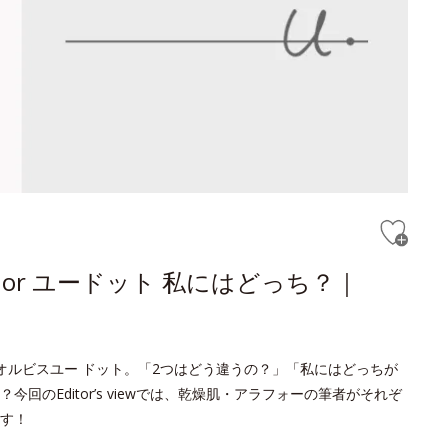
or ユードット 私にはどっち？｜
オルビスユー ドット。「2つはどう違うの？」「私にはどっちが
のEditor’s viewでは、乾燥肌・アラフォーの筆者がそれぞ
す！