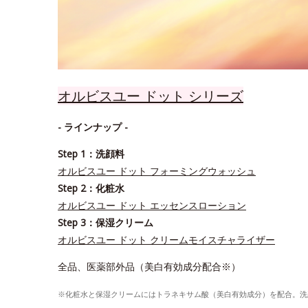
オルビスユー ドット シリーズ
- ラインナップ -
Step 1：洗顔料
オルビスユー ドット フォーミングウォッシュ
Step 2：化粧水
オルビスユー ドット エッセンスローション
Step 3：保湿クリーム
オルビスユー ドット クリームモイスチャライザー
全品、医薬部外品（美白有効成分配合※）
※化粧水と保湿クリームにはトラネキサム酸（美白有効成分）を配合。洗