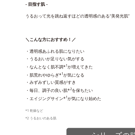
- 目指す肌 -
うるおって光を跳ね返すほどの透明感のある“美発光肌”
＼こんな方におすすめ！／
・透明感あふれる肌になりたい
・うるおいが足りない気がする
1
・なんとなく肌不調*
が増えてきた
1
・肌荒れやゆらぎ*
が気になる
・みずみずしい質感がすき
2
・毎日、調子の良い肌*
を保ちたい
1
・エイジングサイン*
が気になり始めた
*1 乾燥など
*2 うるおいのある肌