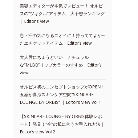
美容エディターが本気でレビュー！ オルビ
スの“ツギクル”アイテム、大予想ランキング
｜Editor's view
息・汗の気になるニオイに！持っててよかっ
たエチケットアイテム｜Editor’s view
大人唇にちょうどいい！ナチュラル
な“MLBB”リップカラーのすすめ｜Editor’s
view
オルビス初のコンセプトショップがOPEN！
五感が喜ぶスキンケア空間“SKINCARE
LOUNGE BY ORBIS” ｜Editor’s view Vol.1
【SKINCARE LOUNGE BY ORBIS体験レポ
ート】発見！“今”の私に合うお手入れ方法｜
Editor’s view Vol.2