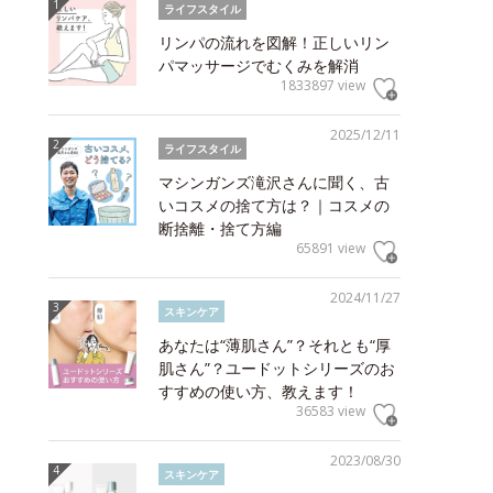
ライフスタイル
リンパの流れを図解！正しいリン
パマッサージでむくみを解消
1833897 view
2025/12/11
ライフスタイル
マシンガンズ滝沢さんに聞く、古
いコスメの捨て方は？｜コスメの
断捨離・捨て方編
65891 view
2024/11/27
スキンケア
あなたは“薄肌さん”？それとも“厚
肌さん”？ユードットシリーズのお
すすめの使い方、教えます！
36583 view
2023/08/30
スキンケア