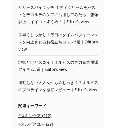
リリースバイタッチ ボディクリームをバス
トとデコルテのケアに活用してみたら、想像
以上にイイコトずくめ！｜Editor’s view
手早くしっかり！毎日のタイムパフォーマン
スを向上させるお役立ちコスメ5選｜Editor’s
View
地味だけどスゴイ！オルビスの実力＆実用派
アイテム5選｜Editor’s view
運動しない大人女性も飲むべき！？オルビス
のプロテインを徹底レビュー｜Editor‘s view
関連キーワード
#スキンケア (212)
#オルビスユー (29)