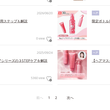
2026/06/20
ヘア
用ステップも解説
限定ボトル
0 view
2025/09/24
ヘア
アシリーズの３STEPケアを解説
【ヘアマス
5360 view
前へ
1
2
次へ