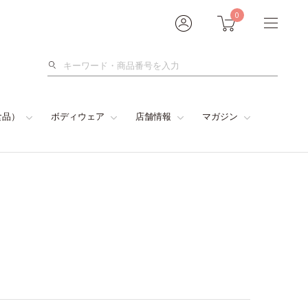
0
検
索
食品）
ボディウェア
店舗情報
マガジン