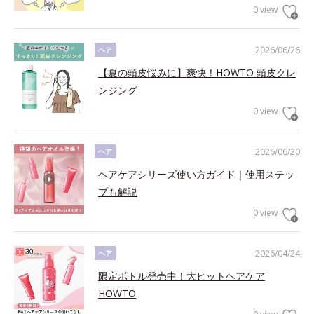
0 view
2026/06/26
ヘア
【夏の頭皮悩みに】爽快！HOWTO 頭皮クレ
ンジング
0 view
2026/06/20
ヘア
ヘアケアシリーズ使い方ガイド｜使用ステッ
プも解説
0 view
2026/04/24
ヘア
限定ボトル発売中！大ヒットヘアケア
HOWTO