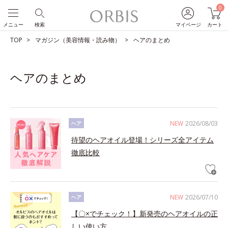
0
メニュー
検索
マイページ
カート
TOP
マガジン（美容情報・読み物）
ヘアのまとめ
ヘアのまとめ
NEW
2026/08/03
ヘア
待望のヘアオイル登場！シリーズ全アイテム
徹底比較
NEW
2026/07/10
ヘア
【〇×でチェック！】新発売のヘアオイルの正
しい使い方