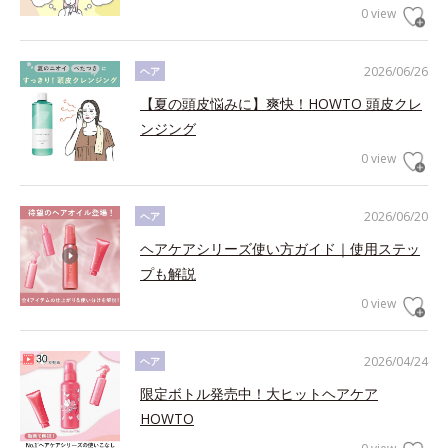
0 view
2026/06/26
ヘア
【夏の頭皮悩みに】爽快！HOWTO 頭皮クレ
ンジング
0 view
2026/06/20
ヘア
ヘアケアシリーズ使い方ガイド｜使用ステッ
プも解説
0 view
2026/04/24
ヘア
限定ボトル発売中！大ヒットヘアケア
HOWTO