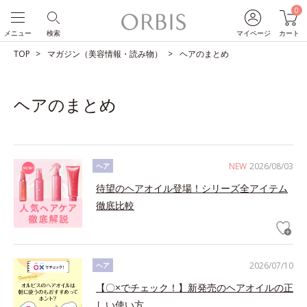
0
メニュー
検索
マイページ
カート
TOP
マガジン（美容情報・読み物）
ヘアのまとめ
ヘアのまとめ
NEW
2026/08/03
ヘア
待望のヘアオイル登場！シリーズ全アイテム
徹底比較
2026/07/10
ヘア
【〇×でチェック！】新発売のヘアオイルの正
しい使い方