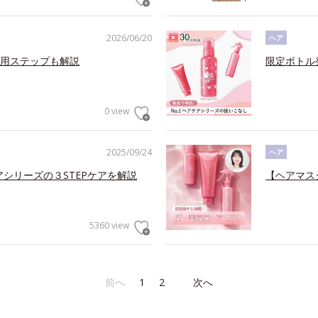
2026/06/20
ヘア
用ステップも解説
限定ボトル
0 view
2025/09/24
ヘア
アシリーズの３STEPケアを解説
【ヘアマス
5360 view
前へ
1
2
次へ