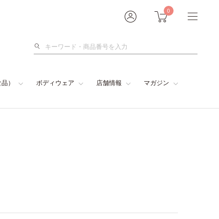
0
検
索
食品）
ボディウェア
店舗情報
マガジン