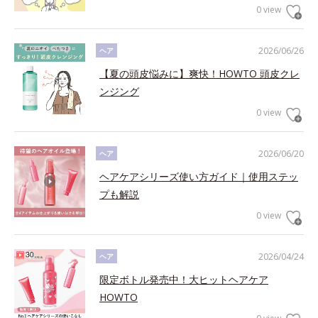
0 view
2026/06/26
ヘア
【夏の頭皮悩みに】爽快！HOWTO 頭皮クレ
ンジング
0 view
2026/06/20
ヘア
ヘアケアシリーズ使い方ガイド｜使用ステッ
プも解説
0 view
2026/04/24
ヘア
限定ボトル発売中！大ヒットヘアケア
HOWTO