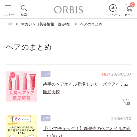
0
メニュー
検索
マイページ
カート
TOP
マガジン（美容情報・読み物）
ヘアのまとめ
ヘアのまとめ
NEW
2026/08/03
ヘア
待望のヘアオイル登場！シリーズ全アイテム
徹底比較
2026/07/10
ヘア
【〇×でチェック！】新発売のヘアオイルの正
しい使い方