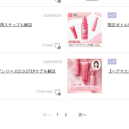
2026/06/20
ヘア
用ステップも解説
限定ボトル
0 view
2025/09/24
ヘア
アシリーズの３STEPケアを解説
【ヘアマス
5360 view
前へ
1
2
次へ