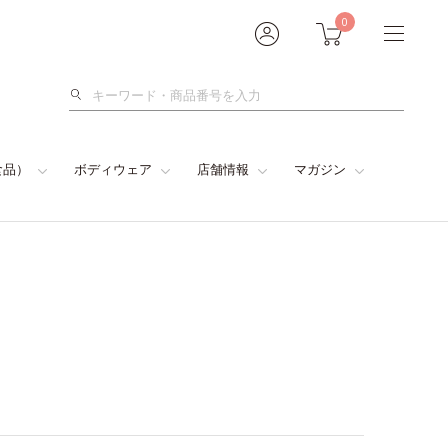
0
検
索
食品）
ボディウェア
店舗情報
マガジン