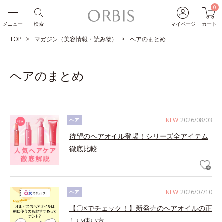
0
メニュー
検索
マイページ
カート
TOP
マガジン（美容情報・読み物）
ヘアのまとめ
ヘアのまとめ
NEW
2026/08/03
ヘア
待望のヘアオイル登場！シリーズ全アイテム
徹底比較
NEW
2026/07/10
ヘア
【〇×でチェック！】新発売のヘアオイルの正
しい使い方