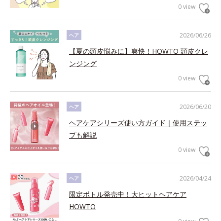
0 view
2026/06/26
ヘア
【夏の頭皮悩みに】爽快！HOWTO 頭皮クレ
ンジング
0 view
2026/06/20
ヘア
ヘアケアシリーズ使い方ガイド｜使用ステッ
プも解説
0 view
2026/04/24
ヘア
限定ボトル発売中！大ヒットヘアケア
HOWTO