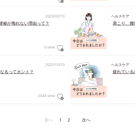
2026/02/10
ヘルスケア
の便秘が侮れない理由って？
肩こり、腰
0 view
2025/10/10
ヘルスケア
なるってホント？
疲れている
2043 view
前へ
1
2
次へ