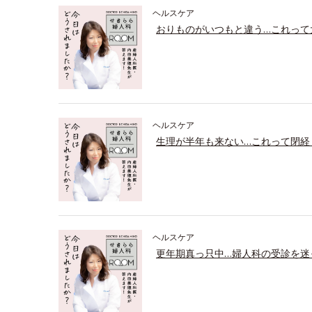
ヘルスケア
おりものがいつもと違う…これって
ヘルスケア
生理が半年も来ない…これって閉経
ヘルスケア
更年期真っ只中…婦人科の受診を迷