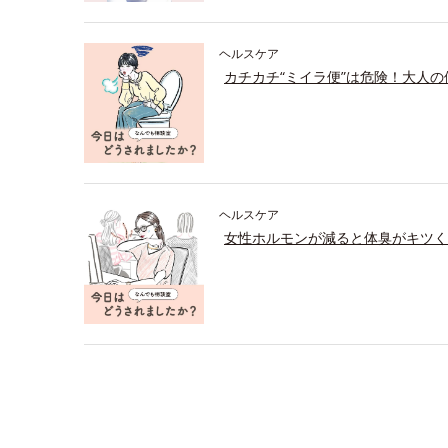
ヘルスケア
カチカチ“ミイラ便”は危険！大人
ヘルスケア
女性ホルモンが減ると体臭がキツく