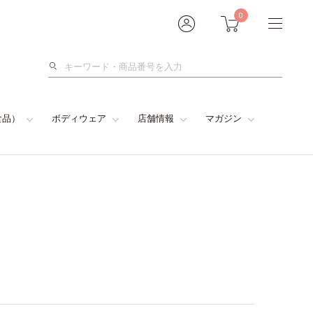
0
検
索
食品）
ボディウェア
店舗情報
マガジン