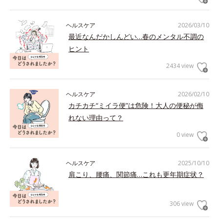
ヘルスケア
2026/03/10
最近なんだかしんどい…春のメンタル不調の
ヒント
2434 view
ヘルスケア
2026/02/10
カチカチ“ミイラ便”は危険！大人の便秘が侮
れない理由って？
0 view
ヘルスケア
2025/10/10
肩こり、腰痛、関節痛…これも更年期症状？
306 view