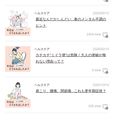
ヘルスケア
2026/03/10
最近なんだかしんどい…春のメンタル不調の
ヒント
2434 view
ヘルスケア
2026/02/10
カチカチ“ミイラ便”は危険！大人の便秘が侮
れない理由って？
0 view
ヘルスケア
2025/10/10
肩こり、腰痛、関節痛…これも更年期症状？
306 view