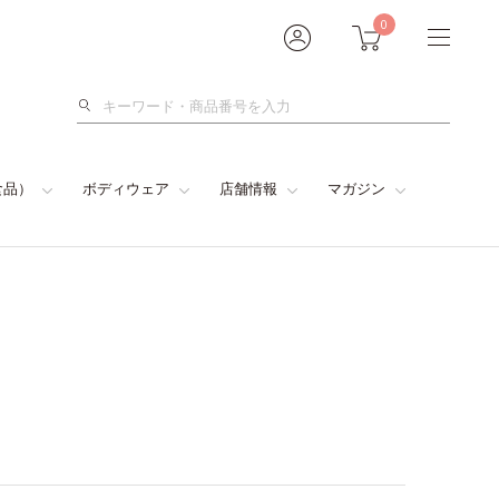
0
検
索
食品）
ボディウェア
店舗情報
マガジン