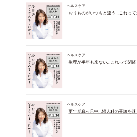
ヘルスケア
おりものがいつもと違う…これって
ヘルスケア
生理が半年も来ない…これって閉経
ヘルスケア
更年期真っ只中…婦人科の受診を迷