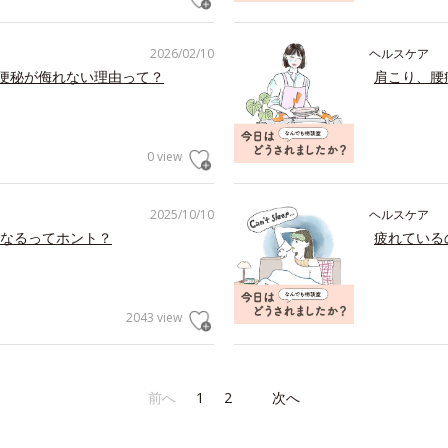
2026/02/10
ヘルスケア
の便秘が侮れない理由って？
肩こり、腰
0 view
2025/10/10
ヘルスケア
なるってホント？
疲れている
2043 view
前へ
1
2
次へ