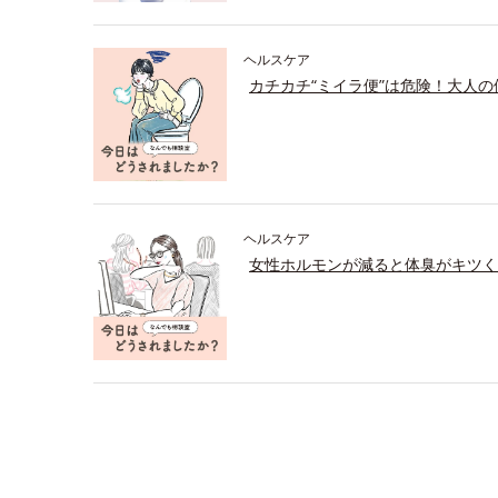
ヘルスケア
カチカチ“ミイラ便”は危険！大人
ヘルスケア
女性ホルモンが減ると体臭がキツく