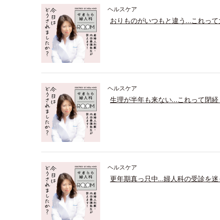
ヘルスケア
おりものがいつもと違う…これって
ヘルスケア
生理が半年も来ない…これって閉経
ヘルスケア
更年期真っ只中…婦人科の受診を迷