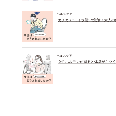
ヘルスケア
カチカチ“ミイラ便”は危険！大人
ヘルスケア
女性ホルモンが減ると体臭がキツく