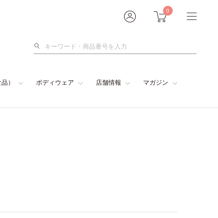
0
検
索
食品）
ボディウェア
店舗情報
マガジン