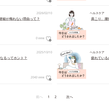
2026/02/10
ヘルスケア
の便秘が侮れない理由って？
肩こり、腰
0 view
2025/10/10
ヘルスケア
なるってホント？
疲れている
2043 view
前へ
1
2
次へ