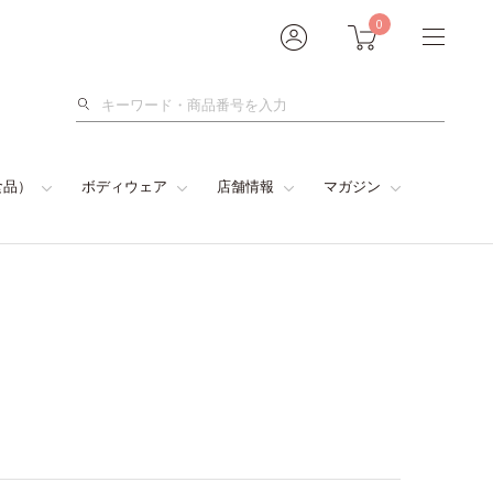
0
検
索
食品）
ボディウェア
店舗情報
マガジン