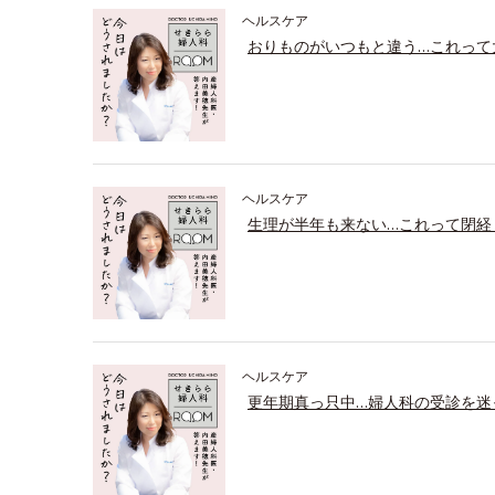
ヘルスケア
おりものがいつもと違う…これって
ヘルスケア
生理が半年も来ない…これって閉経
ヘルスケア
更年期真っ只中…婦人科の受診を迷