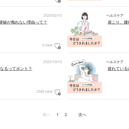
2026/02/10
ヘルスケア
の便秘が侮れない理由って？
肩こり、腰
0 view
2025/10/10
ヘルスケア
なるってホント？
疲れている
2043 view
前へ
1
2
次へ