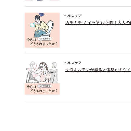
ヘルスケア
カチカチ“ミイラ便”は危険！大人
ヘルスケア
女性ホルモンが減ると体臭がキツく