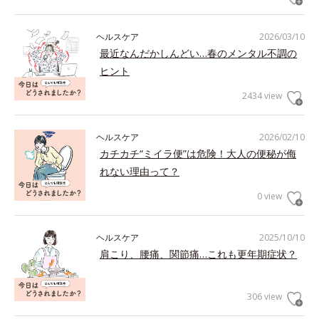
ヘルスケア
2026/03/10
最近なんだかしんどい…春のメンタル不調の
ヒント
2434 view
ヘルスケア
2026/02/10
カチカチ“ミイラ便”は危険！大人の便秘が侮
れない理由って？
0 view
ヘルスケア
2025/10/10
肩こり、腰痛、関節痛…これも更年期症状？
306 view