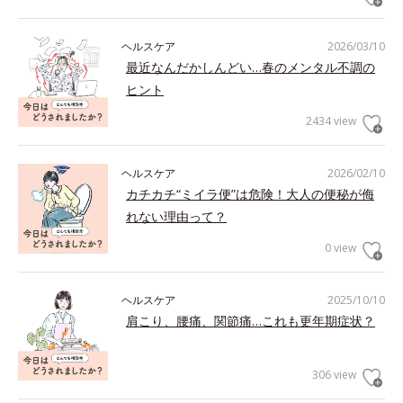
ヘルスケア
2026/03/10
最近なんだかしんどい…春のメンタル不調の
ヒント
2434 view
ヘルスケア
2026/02/10
カチカチ“ミイラ便”は危険！大人の便秘が侮
れない理由って？
0 view
ヘルスケア
2025/10/10
肩こり、腰痛、関節痛…これも更年期症状？
306 view