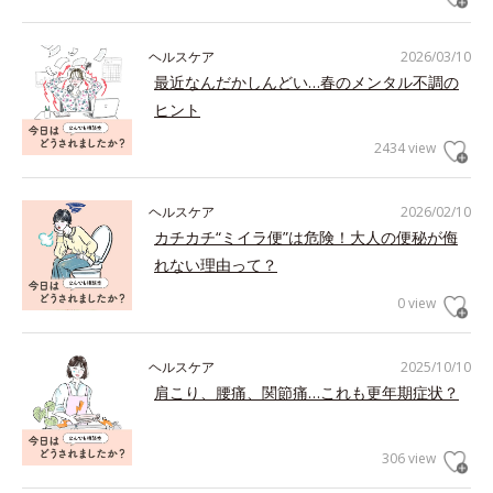
ヘルスケア
2026/03/10
最近なんだかしんどい…春のメンタル不調の
ヒント
2434 view
ヘルスケア
2026/02/10
カチカチ“ミイラ便”は危険！大人の便秘が侮
れない理由って？
0 view
ヘルスケア
2025/10/10
肩こり、腰痛、関節痛…これも更年期症状？
306 view