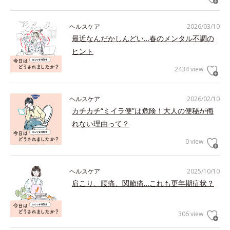
ヘルスケア
2026/03/10
最近なんだかしんどい…春のメンタル不調の
ヒント
2434 view
ヘルスケア
2026/02/10
カチカチ“ミイラ便”は危険！大人の便秘が侮
れない理由って？
0 view
ヘルスケア
2025/10/10
肩こり、腰痛、関節痛…これも更年期症状？
306 view