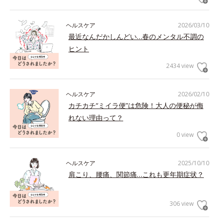
ヘルスケア
2026/03/10
最近なんだかしんどい…春のメンタル不調の
ヒント
2434 view
ヘルスケア
2026/02/10
カチカチ“ミイラ便”は危険！大人の便秘が侮
れない理由って？
0 view
ヘルスケア
2025/10/10
肩こり、腰痛、関節痛…これも更年期症状？
306 view