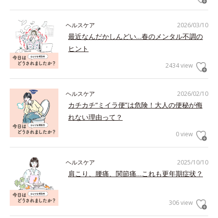
ヘルスケア
2026/03/10
最近なんだかしんどい…春のメンタル不調の
ヒント
2434 view
ヘルスケア
2026/02/10
カチカチ“ミイラ便”は危険！大人の便秘が侮
れない理由って？
0 view
ヘルスケア
2025/10/10
肩こり、腰痛、関節痛…これも更年期症状？
306 view