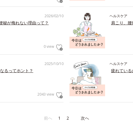
2026/02/10
ヘルスケア
の便秘が侮れない理由って？
肩こり、腰
0 view
2025/10/10
ヘルスケア
なるってホント？
疲れている
2043 view
前へ
1
2
次へ