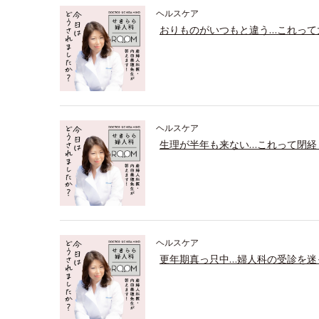
ヘルスケア
おりものがいつもと違う…これって
ヘルスケア
生理が半年も来ない…これって閉経
ヘルスケア
更年期真っ只中…婦人科の受診を迷