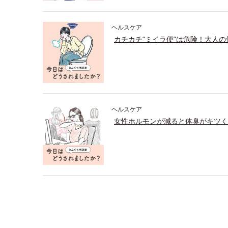
ヘルスケア
カチカチ“ミイラ便”は危険！大人
ヘルスケア
女性ホルモンが減ると体臭がキツく