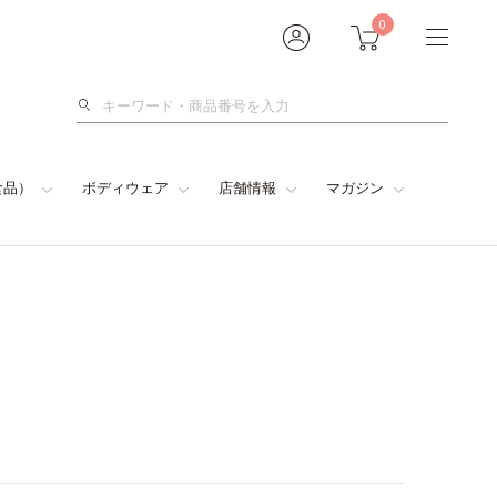
0
検
索
食品）
ボディウェア
店舗情報
マガジン