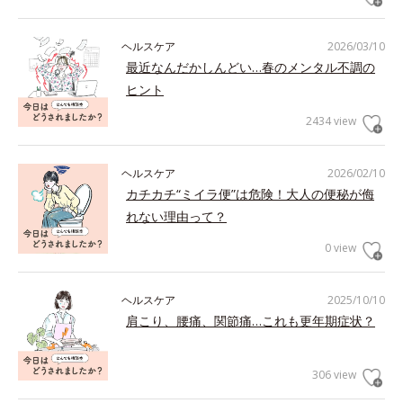
ヘルスケア
2026/03/10
最近なんだかしんどい…春のメンタル不調の
ヒント
2434 view
ヘルスケア
2026/02/10
カチカチ“ミイラ便”は危険！大人の便秘が侮
れない理由って？
0 view
ヘルスケア
2025/10/10
肩こり、腰痛、関節痛…これも更年期症状？
306 view