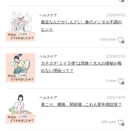
ヘルスケア
2026/03/10
最近なんだかしんどい…春のメンタル不調の
ヒント
2434 view
ヘルスケア
2026/02/10
カチカチ“ミイラ便”は危険！大人の便秘が侮
れない理由って？
0 view
ヘルスケア
2025/10/10
肩こり、腰痛、関節痛…これも更年期症状？
306 view