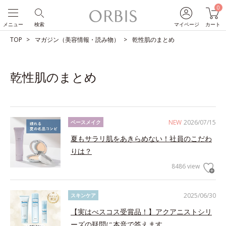
0
メニュー
検索
マイページ
カート
TOP
マガジン（美容情報・読み物）
乾性肌のまとめ
乾性肌のまとめ
NEW
2026/07/15
ベースメイク
夏もサラリ肌をあきらめない！社員のこだわ
りは？
8486 view
2025/06/30
スキンケア
【実はべスコス受賞品！】アクアニストシリ
ーズの疑問に本音で答えます