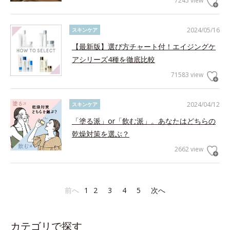
7245 view
2024/05/16
スキンケア
【最新版】選び方チャート付！エイジングケ
アシリーズ4種を徹底比較
71583 view
2024/04/12
スキンケア
「塗る派」or「飲む派」。あなたはどちらの
乾燥対策を選ぶ？
2662 view
前へ
1
2
3
4
5
次へ
カテゴリで探す