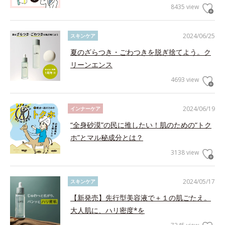
8435 view
2024/06/25
スキンケア
夏のざらつき・ごわつきを脱ぎ捨てよう。ク
リーンエンス
4693 view
2024/06/19
インナーケア
“全身砂漠”の民に推したい！肌のための“トク
ホ”とマル秘成分とは？
3138 view
2024/05/17
スキンケア
【新発売】先行型美容液で＋１の肌ごたえ。
大人肌に、ハリ密度*を