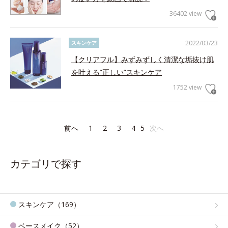
36402 view
2022/03/23
スキンケア
【クリアフル】みずみずしく清潔な垢抜け肌
を叶える”正しい”スキンケア
1752 view
前へ
1
2
3
4
5
次へ
カテゴリで探す
スキンケア（169）
ベースメイク（52）