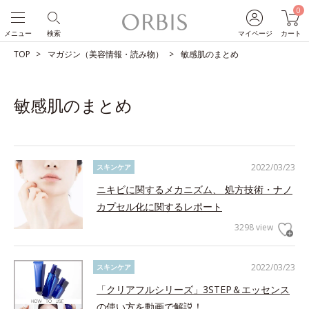
0
メニュー
検索
マイページ
カート
TOP
マガジン（美容情報・読み物）
敏感肌のまとめ
敏感肌のまとめ
2022/03/23
スキンケア
ニキビに関するメカニズム、 処方技術・ナノ
カプセル化に関するレポート
3298 view
2022/03/23
スキンケア
「クリアフルシリーズ」3STEP＆エッセンス
の使い方を動画で解説！