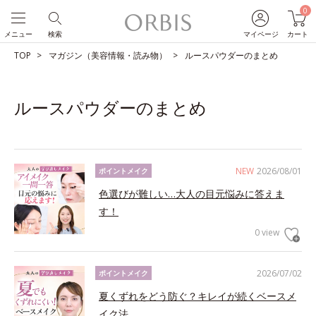
0
メニュー
検索
マイページ
カート
TOP
マガジン（美容情報・読み物）
ルースパウダーのまとめ
ルースパウダーのまとめ
NEW
2026/08/01
ポイントメイク
色選びが難しい…大人の目元悩みに答えま
す！
0 view
2026/07/02
ポイントメイク
夏くずれをどう防ぐ？キレイが続くベースメ
イク法