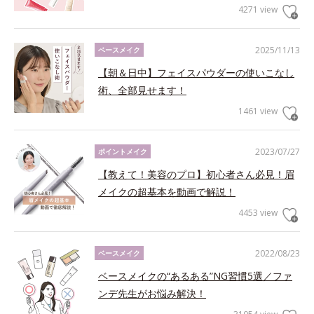
4271 view
2025/11/13
ベースメイク
【朝＆日中】フェイスパウダーの使いこなし
術、全部見せます！
1461 view
2023/07/27
ポイントメイク
【教えて！美容のプロ】初心者さん必見！眉
メイクの超基本を動画で解説！
4453 view
2022/08/23
ベースメイク
ベースメイクの“あるある”NG習慣5選／ファ
ンデ先生がお悩み解決！