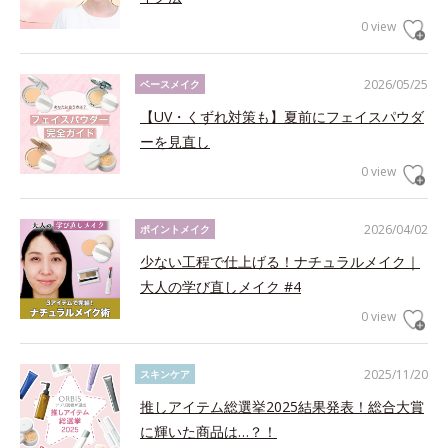
0 view
2026/05/25
ベースメイク
【UV・くずれ対策も】夏前にフェイスパウダ
ーを見直し
0 view
2026/04/02
ポイントメイク
少ない工程で仕上げる！ナチュラルメイク｜
大人の学び直しメイク #4
0 view
2025/11/20
スキンケア
推しアイテム総選挙2025結果発表！総合大賞
に輝いた商品は…？！