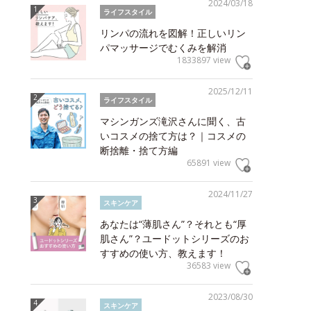
2024/03/18
ライフスタイル
リンパの流れを図解！正しいリン
パマッサージでむくみを解消
1833897 view
2025/12/11
ライフスタイル
マシンガンズ滝沢さんに聞く、古
いコスメの捨て方は？｜コスメの
断捨離・捨て方編
65891 view
2024/11/27
スキンケア
あなたは“薄肌さん”？それとも“厚
肌さん”？ユードットシリーズのお
すすめの使い方、教えます！
36583 view
2023/08/30
スキンケア