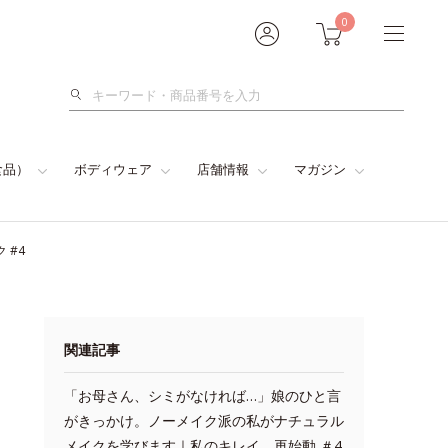
0
検
索
食品）
ボディウェア
店舗情報
マガジン
 #4
関連記事
「お母さん、シミがなければ…」娘のひと言
がきっかけ。ノーメイク派の私がナチュラル
メイクを学びます｜私のキレイ、再始動 ＃4