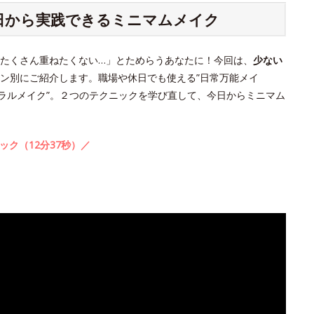
今日から実践できるミニマムメイク
たくさん重ねたくない…」とためらうあなたに！今回は、
少ない
ン別にご紹介します。職場や休日でも使える”日常万能メイ
ュラルメイク”。２つのテクニックを学び直して、今日からミニマム
ック（12分37秒）／
。