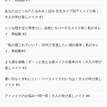
あなたはどっち!? たるみ＆くぼみ 目元タイプ別アイメイク術｜
大人の学び直しメイク #1
シミを隠すほど厚塗りに…自然にカバーするメイク術｜私のキレ
イ、再始動 #2
「私の眉これでいい？」50代で見直したい眉の基本｜私のキレ
イ、再始動#3
まろ眉を攻略！ず～っと使える眉メイクの基本のキ｜大人の学び
直しメイク #3
暑い日もくずれにくい！ベースメイクのいろは｜大人の学び直し
メイク #5
アイメイクのお悩み一問一答｜大人の学び直しメイク #6