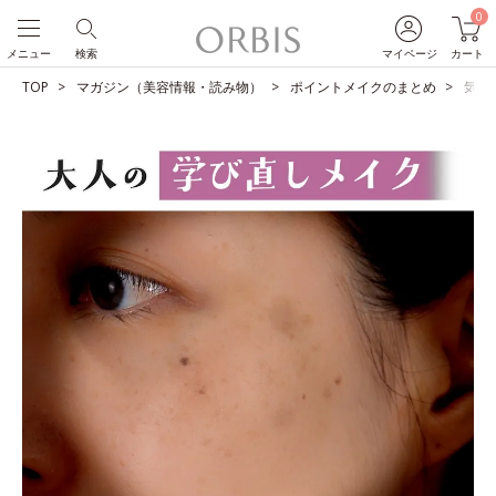
0
メニュー
検索
マイページ
カート
TOP
マガジン（美容情報・読み物）
ポイントメイクのまとめ
気に