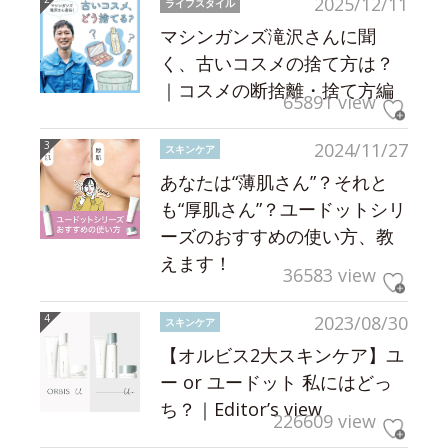
2025/12/11
ライフスタイル
マシンガンズ滝沢さんに聞
く、古いコスメの捨て方は？
｜コスメの断捨離・捨て方編
65891 view
2024/11/27
スキンケア
あなたは“薄肌さん”？それと
も“厚肌さん”？ユードットシリ
ーズのおすすめの使い方、教
えます！
36583 view
2023/08/30
スキンケア
【オルビス2大スキンケア】ユ
ー or ユードット 私にはどっ
ち？｜Editor’s view
226609 view