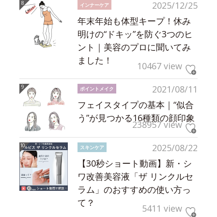
2025/12/25
インナーケア
年末年始も体型キープ！休み
明けの“ドキッ”を防ぐ3つのヒ
ント｜美容のプロに聞いてみ
ました！
10467 view
2021/08/11
ポイントメイク
フェイスタイプの基本｜“似合
う”が見つかる16種類の顔印象
238957 view
2025/08/22
スキンケア
【30秒ショート動画】新・シ
ワ改善美容液「ザ リンクルセ
ラム」のおすすめの使い方っ
て？
5411 view