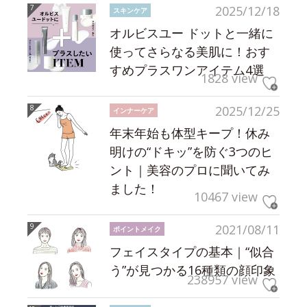
2025/12/18
スキンケア
オルビスユー ドットと一緒に
使ってさらなる美肌に！おす
すめプラスワンアイテム4選
1828 view
2025/12/25
インナーケア
年末年始も体型キープ！休み
明けの“ドキッ”を防ぐ3つのヒ
ント｜美容のプロに聞いてみ
ました！
10467 view
2021/08/11
ポイントメイク
フェイスタイプの基本｜“似合
う”が見つかる16種類の顔印象
238957 view