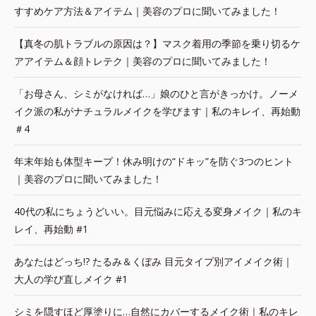
すすめケア方法＆アイテム｜美容のプロに聞いてみました！
【真冬の肌トラブルの原因は？】マスク着用の季節を乗り切るケ
アアイテム＆顔トレテク｜美容のプロに聞いてみました！
「お母さん、シミがなければ…」娘のひと言がきっかけ。ノーメ
イク派の私がナチュラルメイクを学びます｜私のキレイ、再始動
＃4
年末年始も体型キープ！休み明けの“ドキッ”を防ぐ3つのヒント
｜美容のプロに聞いてみました！
40代の私にちょうどいい。目元悩みに応える変身メイク｜私のキ
レイ、再始動 #1
あなたはどっち!? たるみ＆くぼみ 目元タイプ別アイメイク術｜
大人の学び直しメイク #1
シミを隠すほど厚塗りに…自然にカバーするメイク術｜私のキレ