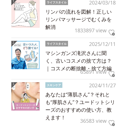
2024/03/18
ライフスタイル
リンパの流れを図解！正しい
リンパマッサージでむくみを
解消
1833897 view
2025/12/11
ライフスタイル
マシンガンズ滝沢さんに聞
く、古いコスメの捨て方は？
｜コスメの断捨離・捨て方編
65891 view
2024/11/27
スキンケア
あなたは“薄肌さん”？それと
も“厚肌さん”？ユードットシリ
ーズのおすすめの使い方、教
えます！
36583 view