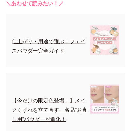
＼あわせて読みたい！／
仕上がり・用途で選ぶ！フェイ
スパウダー完全ガイド
【今だけの限定色登場！】メイ
クくずれを立て直す、名品“お直
し用”パウダーが進化！