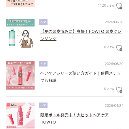
1120 view
2026/06/26
ヘア
【夏の頭皮悩みに】爽快！HOWTO 頭皮クレ
ンジング
0 view
2026/06/20
ヘア
ヘアケアシリーズ使い方ガイド｜使用ステッ
プも解説
0 view
2026/04/24
ヘア
限定ボトル発売中！大ヒットヘアケア
HOWTO