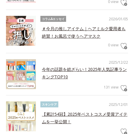
0 view
2026/01/05
コラム&エッセイ
＃今月の推しアイテム｜ヘアミルク愛用者も
絶賛！お風呂で使うヘアマスク
0 view
2025/12/22
今年の話題を総ざらい！2025年人気記事ラン
キングTOP10
131 view
2025/12/01
スキンケア
【累計54冠】2025年ベストコスメ受賞アイテ
ムを一挙公開！