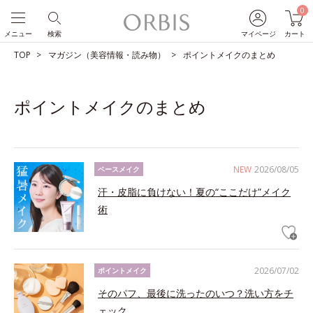
0
メニュー
検索
マイページ
カート
TOP
マガジン（美容情報・読み物）
ポイントメイクのまとめ
ポイントメイクのまとめ
NEW
2026/08/05
ベースメイク
汗・皮脂に負けない！夏の“ここだけ”メイク
術
2026/07/02
ポイントメイク
そのパフ、最後に洗ったのいつ？洗い方をチ
ェック