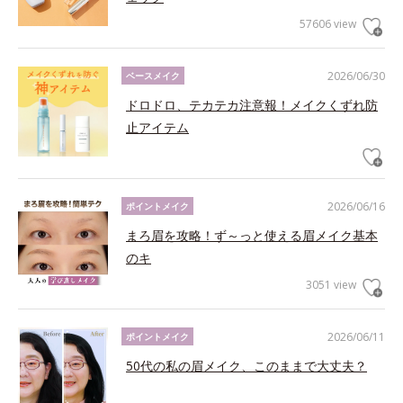
57606 view
2026/06/30
ベースメイク
ドロドロ、テカテカ注意報！メイクくずれ防
止アイテム
2026/06/16
ポイントメイク
まろ眉を攻略！ず～っと使える眉メイク基本
のキ
3051 view
2026/06/11
ポイントメイク
50代の私の眉メイク、このままで大丈夫？