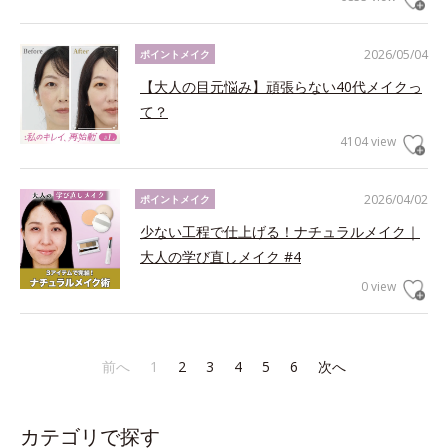
2026/05/04
ポイントメイク
【大人の目元悩み】頑張らない40代メイクっ
て？
4104 view
2026/04/02
ポイントメイク
少ない工程で仕上げる！ナチュラルメイク｜
大人の学び直しメイク #4
0 view
前へ
1
2
3
4
5
6
次へ
カテゴリで探す