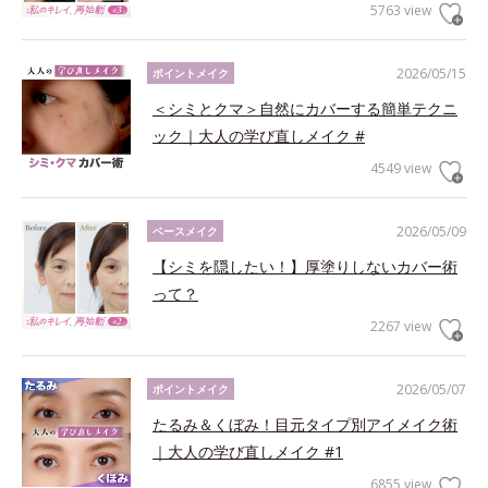
5763 view
2026/05/15
ポイントメイク
＜シミとクマ＞自然にカバーする簡単テクニ
ック｜大人の学び直しメイク #
4549 view
2026/05/09
ベースメイク
【シミを隠したい！】厚塗りしないカバー術
って？
2267 view
2026/05/07
ポイントメイク
たるみ＆くぼみ！目元タイプ別アイメイク術
｜大人の学び直しメイク #1
6855 view