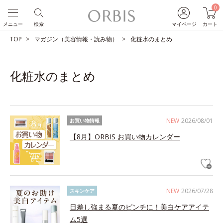
0
メニュー
検索
マイページ
カート
TOP
マガジン（美容情報・読み物）
化粧水のまとめ
化粧水のまとめ
NEW
2026/08/01
お買い物情報
【8月】ORBIS お買い物カレンダー
NEW
2026/07/28
スキンケア
日差し強まる夏のピンチに！美白ケアアイテ
ム5選