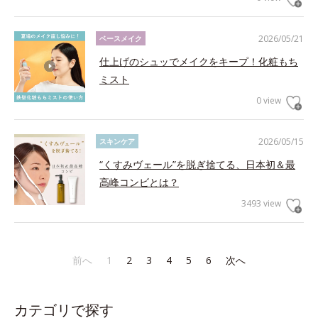
2026/05/21
ベースメイク
仕上げのシュッでメイクをキープ！化粧もち
ミスト
0 view
2026/05/15
スキンケア
“くすみヴェール”を脱ぎ捨てる、日本初＆最
高峰コンビとは？
3493 view
前へ
1
2
3
4
5
6
次へ
カテゴリで探す