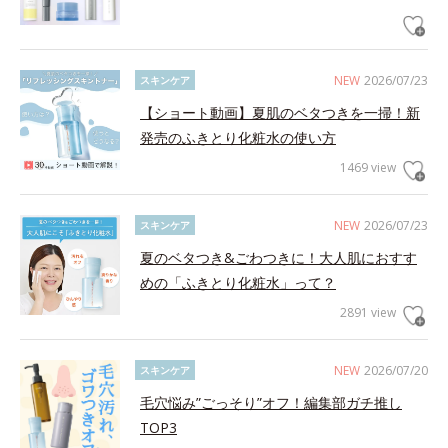
NEW
2026/07/23
スキンケア
【ショート動画】夏肌のベタつきを一掃！新
発売のふきとり化粧水の使い方
1469 view
NEW
2026/07/23
スキンケア
夏のベタつき&ごわつきに！大人肌におすす
めの「ふきとり化粧水」って？
2891 view
NEW
2026/07/20
スキンケア
毛穴悩み”ごっそり”オフ！編集部ガチ推し
TOP3