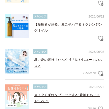
2026/06/22
スキンケア
【愛用者が語る】夏こそハマる？クレンジン
グオイル
2026/06/02
スキンケア
暑い夏の裏技！ひんやり「冷やしユー」のス
スメ
7958 view
2026/05/21
スキンケア
メイクくずれをブロックする”化粧もちミス
ト”って？
0 view