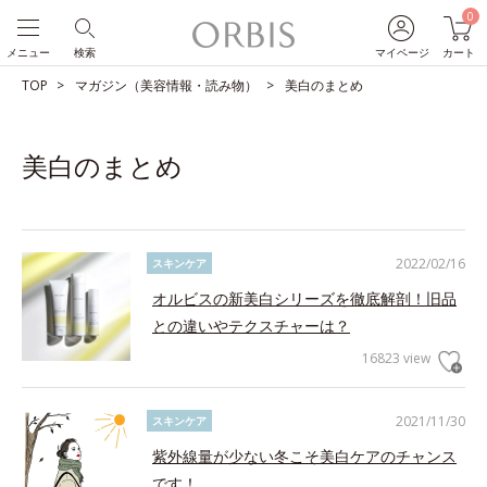
0
メニュー
検索
マイページ
カート
TOP
マガジン（美容情報・読み物）
美白のまとめ
美白のまとめ
2022/02/16
スキンケア
オルビスの新美白シリーズを徹底解剖！旧品
との違いやテクスチャーは？
16823 view
2021/11/30
スキンケア
紫外線量が少ない冬こそ美白ケアのチャンス
です！