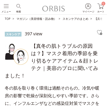
0
メニュー
検索
マイページ
カート
TOP
マガジン（美容情報・読み物）
スキンケアのまとめ
【真冬の
397 view
スキンケア
【真冬の肌トラブルの原因
は？】マスク着用の季節を乗
り切るケアアイテム＆顔トレ
テク｜美容のプロに聞いてみ
ました！
冬の肌を取り巻く環境は過酷そのもの。冷気や暖
房の影響で乾燥が深刻化しやすい季節です。さら
に、インフルエンザなどの感染症対策でマスクを