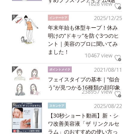
すめプラスワンアイテム4選
1828 view
2025/12/25
インナーケア
年末年始も体型キープ！休み
明けの“ドキッ”を防ぐ3つのヒ
ント｜美容のプロに聞いてみ
ました！
10467 view
2021/08/11
ポイントメイク
フェイスタイプの基本｜“似合
う”が見つかる16種類の顔印象
238957 view
2025/08/22
スキンケア
【30秒ショート動画】新・シ
ワ改善美容液「ザ リンクルセ
ラム」のおすすめの使い方っ