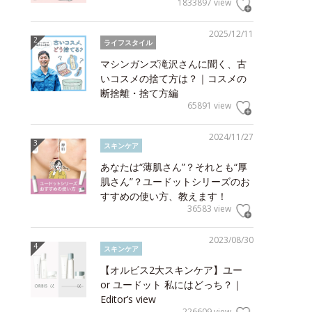
1833897 view
2025/12/11
ライフスタイル
マシンガンズ滝沢さんに聞く、古
いコスメの捨て方は？｜コスメの
断捨離・捨て方編
65891 view
2024/11/27
スキンケア
あなたは“薄肌さん”？それとも“厚
肌さん”？ユードットシリーズのお
すすめの使い方、教えます！
36583 view
2023/08/30
スキンケア
【オルビス2大スキンケア】ユー
or ユードット 私にはどっち？｜
Editor’s view
226609 view