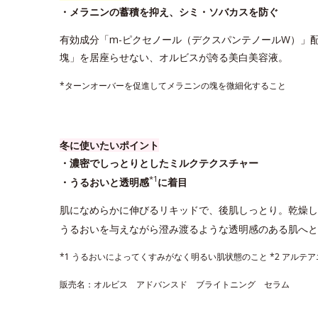
・メラニンの蓄積を抑え、シミ・ソバカスを防ぐ
有効成分「m-ピクセノール
（デクスパンテノールW）
」
塊」を居座らせない、オルビスが誇る美白美容液。
*ターンオーバーを促進してメラニンの塊を微細化すること
冬に使いたいポイント
・濃密でしっとりとしたミルクテクスチャー
*1
・うるおいと透明感
に着目
肌になめらかに伸びるリキッドで、後肌しっとり。乾燥し
うるおいを与えながら澄み渡るような透明感のある肌へと
*1 うるおいによってくすみがなく明るい肌状態のこと *2 アルテ
販売名：オルビス アドバンスド ブライトニング セラム