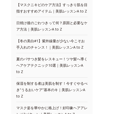
【マスクニキビのケア方法】すっきり肌を目
指すおすすめアイテム｜美肌レッスンA to Z
日焼け後のごわつきって何？原因と必要なケ
ア方法｜美肌レッスンA to Z
【冬の美白#1】紫外線量が少ない今こそお
手入れのチャンス！｜美肌レッスンA to Z
夏のパサつき髪をレスキュー！ツヤ髪へ導く
ヘアケアテクニック10選｜美肌レッスンA
to Z
保湿を制する者は美肌を制す！今すぐやるべ
き“うるおいケア”基本のキ｜美肌レッスンA
to Z
マスク姿を華やかに格上げ！好印象ヘアアレ