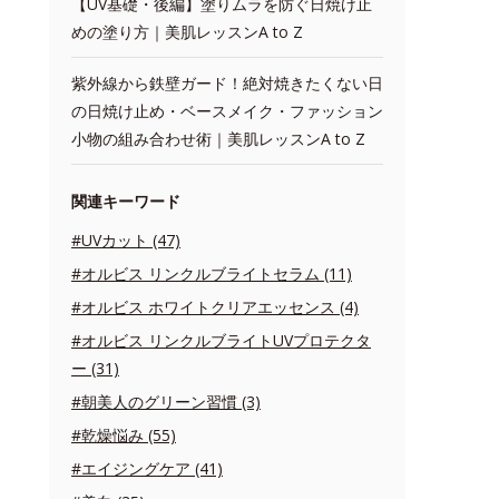
【UV基礎・後編】塗りムラを防ぐ日焼け止
めの塗り方｜美肌レッスンA to Z
紫外線から鉄壁ガード！絶対焼きたくない日
の日焼け止め・ベースメイク・ファッション
小物の組み合わせ術｜美肌レッスンA to Z
関連キーワード
#UVカット (47)
#オルビス リンクルブライトセラム (11)
#オルビス ホワイトクリアエッセンス (4)
#オルビス リンクルブライトUVプロテクタ
ー (31)
#朝美人のグリーン習慣 (3)
#乾燥悩み (55)
#エイジングケア (41)