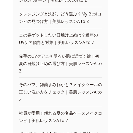
ンジ3パターン｜美肌レッスンA to Z
クレンジングと洗顔、どう選ぶ？My Bestコ
ンビの見つけ方｜美肌レッスンA to Z
この春ゲットしたい日焼け止めは？近年の
UVケア傾向と対策｜美肌レッスンA to Z
先手のUVケアこそ明るい肌に近づく鍵！初
夏の日焼け止めの選び方｜美肌レッスンA to
Z
そのパフ、雑菌まみれかも？メイクツールの
正しい洗い方をチェック｜美肌レッスンA to
Z
社員が愛用！頼れる夏の名品ベースメイクコ
ンビ｜美肌レッスンA to Z