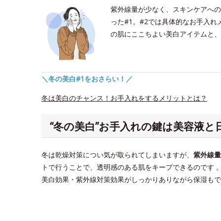
紫外線量が少なく、スキンケアへの
った#1。#2では具体的なお手入
の肌にここちよい美白アイテムと、
＼冬の美白#1をおさらい！／
冬は美白のチャンス！お手入れをするメリットとは？
“冬の美白”お手入れの鍵は美容液と
冬は乾燥対策につい気が取られてしまいますが、
紫外線量
トで行うことで、透明感のある肌をキープできるのです 
美白効果・紫外線対策効果がしっかりありながら保湿もで