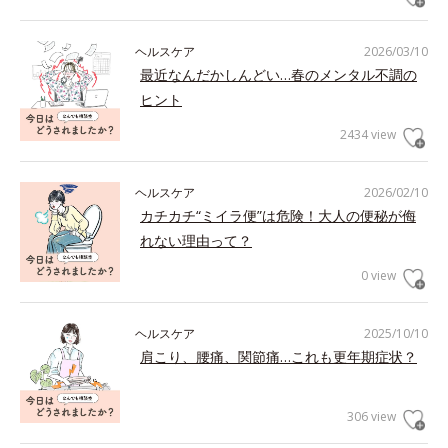
ヘルスケア
2026/03/10
最近なんだかしんどい…春のメンタル不調の
ヒント
2434 view
ヘルスケア
2026/02/10
カチカチ“ミイラ便”は危険！大人の便秘が侮
れない理由って？
0 view
ヘルスケア
2025/10/10
肩こり、腰痛、関節痛…これも更年期症状？
306 view