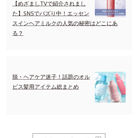
【めざましTVで紹介されまし
た】SNSでバズり中！エッセン
スインヘアミルクの人気の秘密はどこにあ
る？
脱・ヘアケア迷子！話題のオル
ビス髪用アイテム総まとめ