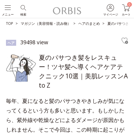
0
メニュー
検索
マイページ
カート
TOP
マガジン（美容情報・読み物）
ヘアのまとめ
夏のパサつき髪を
39498 view
ヘア
夏のパサつき髪をレスキュ
ー！ツヤ髪へ導くヘアケアテ
クニック10選｜美肌レッスンA
to Z
毎年、夏になると髪のパサつきやきしみが気にな
ってくるという方も多いと思います。もしかした
ら、紫外線や乾燥などによるダメージが原因かも
しれません。そこで今回は、この時期に起こりが