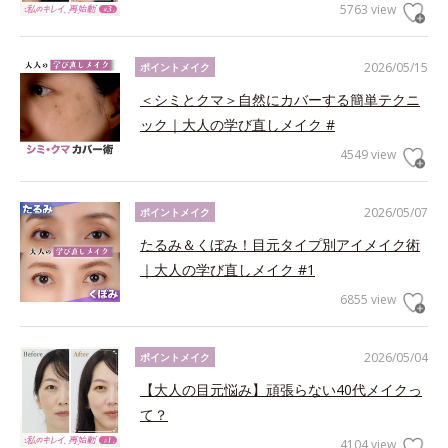
5763 view
2026/05/15
ポイントメイク
＜シミとクマ＞自然にカバーする簡単テクニ
ック｜大人の学び直しメイク #
4549 view
2026/05/07
ポイントメイク
たるみ＆くぼみ！目元タイプ別アイメイク術
｜大人の学び直しメイク #1
6855 view
2026/05/04
ポイントメイク
【大人の目元悩み】頑張らない40代メイクっ
て？
4104 view