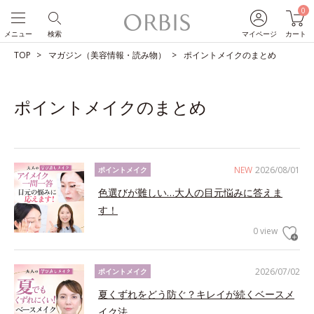
0
メニュー
検索
マイページ
カート
TOP
マガジン（美容情報・読み物）
ポイントメイクのまとめ
ポイントメイクのまとめ
NEW
2026/08/01
ポイントメイク
色選びが難しい…大人の目元悩みに答えま
す！
0 view
2026/07/02
ポイントメイク
夏くずれをどう防ぐ？キレイが続くベースメ
イク法