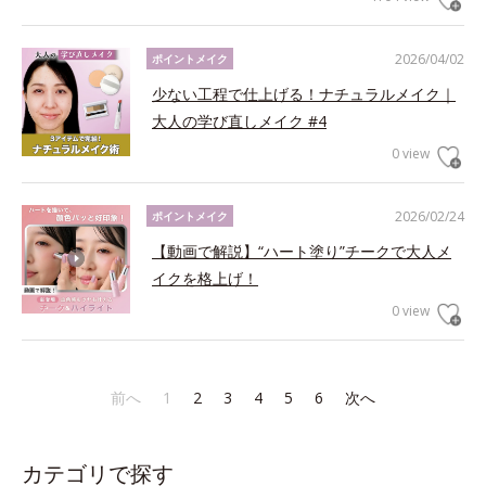
2026/04/02
ポイントメイク
少ない工程で仕上げる！ナチュラルメイク｜
大人の学び直しメイク #4
0 view
2026/02/24
ポイントメイク
【動画で解説】“ハート塗り”チークで大人メ
イクを格上げ！
0 view
前へ
1
2
3
4
5
6
次へ
カテゴリで探す