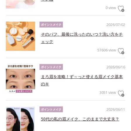
0 view
2026/07/02
ポイントメイク
そのパフ、最後に洗ったのいつ？洗い方をチ
ェック
57606 view
2026/06/16
ポイントメイク
まろ眉を攻略！ず～っと使える眉メイク基本
のキ
3051 view
2026/06/11
ポイントメイク
50代の私の眉メイク、このままで大丈夫？