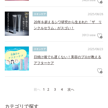
3409 view
2025/08/28
スキンケア
20年を超えるシワ研究から生まれた「ザ リ
ンクルセラム」がスゴい！
3913 view
2025/08/23
スキンケア
日焼け後でも遅くない！美容のプロが教える
アフターケア
前へ
1
2
3
4
次へ
カテゴリで探す