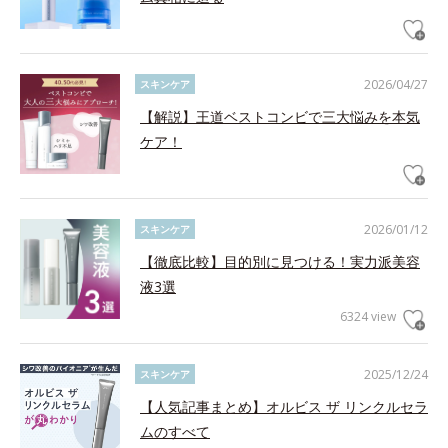
2026/04/27
スキンケア
【解説】王道ベストコンビで三大悩みを本気
ケア！
2026/01/12
スキンケア
【徹底比較】目的別に見つける！実力派美容
液3選
6324 view
2025/12/24
スキンケア
【人気記事まとめ】オルビス ザ リンクルセラ
ムのすべて