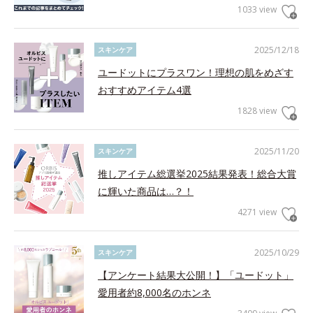
1033 view
2025/12/18
スキンケア
ユードットにプラスワン！理想の肌をめざす
おすすめアイテム4選
1828 view
2025/11/20
スキンケア
推しアイテム総選挙2025結果発表！総合大賞
に輝いた商品は…？！
4271 view
2025/10/29
スキンケア
【アンケート結果大公開！】「ユードット」
愛用者約8,000名のホンネ