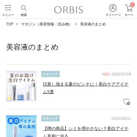
0
メニュー
検索
マイページ
カート
TOP
マガジン（美容情報・読み物）
美容液のまとめ
美容液のまとめ
NEW
2026/07/28
スキンケア
日差し強まる夏のピンチに！美白ケアアイテ
ム5選
2026/06/22
スキンケア
【噂の商品】シミを増やさない？美白アイテ
ム真相に迫る