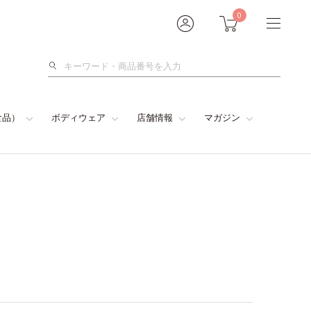
0
検
索
食品）
ボディウェア
店舗情報
マガジン