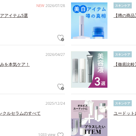
NEW
2026/07/28
スキンケア
アアイテム5選
【噂の商品
2026/04/27
スキンケア
みを本気ケア！
【徹底比較
2025/12/24
スキンケア
リンクルセラムのすべて
ユードット
1033 view