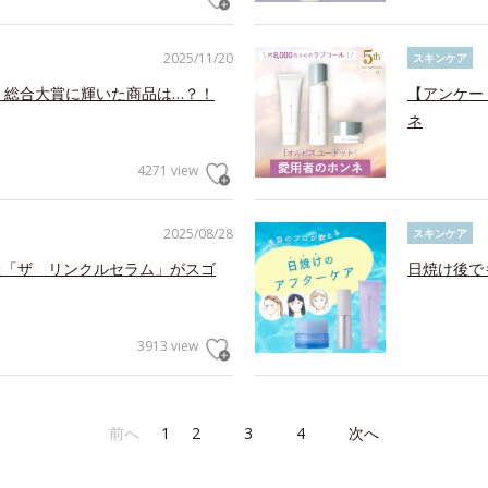
2025/11/20
スキンケア
！総合大賞に輝いた商品は…？！
【アンケー
ネ
4271 view
2025/08/28
スキンケア
た「ザ リンクルセラム」がスゴ
日焼け後で
3913 view
前へ
1
2
3
4
次へ