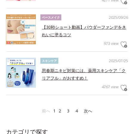
4271 view
2025/09/26
ベースメイク
【30秒ショート動画】パウダーファンデをき
れいに塗るコツ
973 view
2025/07/25
スキンケア
思春期ニキビ対策には、薬用スキンケア「ク
リアフル」がおすすめ！
4767 view
前へ
1
2
3
4
次へ
カテゴリで探す