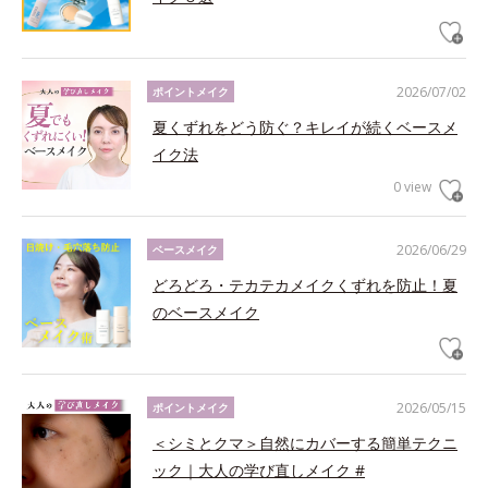
2026/07/02
ポイントメイク
夏くずれをどう防ぐ？キレイが続くベースメ
イク法
0 view
2026/06/29
ベースメイク
どろどろ・テカテカメイクくずれを防止！夏
のベースメイク
2026/05/15
ポイントメイク
＜シミとクマ＞自然にカバーする簡単テクニ
ック｜大人の学び直しメイク #