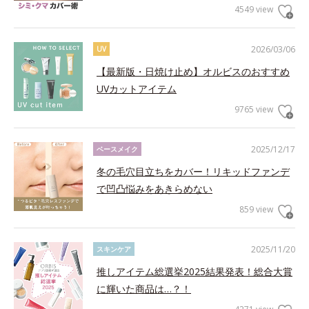
4549 view
2026/03/06
UV
【最新版・日焼け止め】オルビスのおすすめ
UVカットアイテム
9765 view
2025/12/17
ベースメイク
冬の毛穴目立ちをカバー！リキッドファンデ
で凹凸悩みをあきらめない
859 view
2025/11/20
スキンケア
推しアイテム総選挙2025結果発表！総合大賞
に輝いた商品は…？！