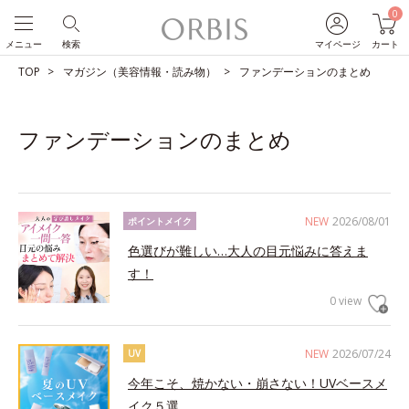
0
メニュー
検索
マイページ
カート
TOP
マガジン（美容情報・読み物）
ファンデーションのまとめ
ファンデーションのまとめ
NEW
2026/08/01
ポイントメイク
色選びが難しい…大人の目元悩みに答えま
す！
0 view
NEW
2026/07/24
UV
今年こそ、焼かない・崩さない！UVベースメ
イク５選