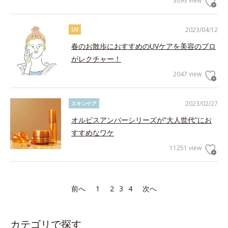
3093 view
2023/04/12
UV
春のお散歩におすすめのUVケアを美容のプロ
がレクチャー！
2047 view
2023/02/27
スキンケア
オルビスアンバーシリーズが“大人世代”にお
すすめなワケ
11251 view
前へ
1
2
3
4
次へ
カテゴリで探す