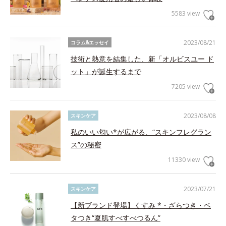
5583 view
2023/08/21
コラム&エッセイ
技術と熱意を結集した、新「オルビスユー ド
ット」が誕生するまで
7205 view
2023/08/08
スキンケア
私のいい匂い*が広がる、“スキンフレグラン
ス”の秘密
11330 view
2023/07/21
スキンケア
【新ブランド登場】くすみ *・ざらつき・ベ
タつき“夏肌すべすべつるん”