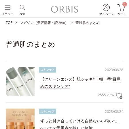
0
メニュー
検索
マイページ
カート
TOP
マガジン（美容情報・読み物）
普通肌のまとめ
普通肌のまとめ
2023/08/28
スキンケア
【クリーンエンス】肌シャキ*！朝一番“目覚
めのスキンケア”
2555 view
2023/08/24
スキンケア
ずっと付き合っていける自然ないい匂い*。
へレナス愛用者の嬉しい体験