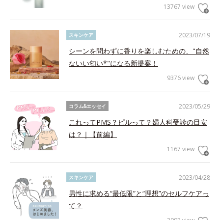
13767 view
2023/07/19
スキンケア
シーンを問わずに香りを楽しむための、"自然
ないい匂い*"になる新提案！
9376 view
2023/05/29
コラム&エッセイ
これってPMS？ピルって？婦人科受診の目安
は？｜【前編】
1167 view
2023/04/28
スキンケア
男性に求める“最低限”と“理想”のセルフケアっ
て？