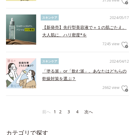
3138 view
2024/05/17
スキンケア
【新発売】先行型美容液で＋１の肌ごたえ。
大人肌に、ハリ密度*を
7245 view
2024/04/12
スキンケア
「塗る派」or「飲む派」。あなたはどちらの
乾燥対策を選ぶ？
2662 view
前へ
1
2
3
4
次へ
カテゴリで探す