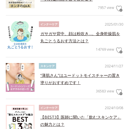
7957 view
2025/01/30
インナーケア
ガサガサ背中、顔は粉吹き…。全身乾燥肌を
丸ごとうるおす方法とは？
14769 view
2024/11/27
スキンケア
“薄肌さん”はユードットモイスチャーの置き
塗りがおすすめです！
36583 view
2024/10/08
インナーケア
【BEST3】医師に聞いた「飲むスキンケア」
の魅力とは？