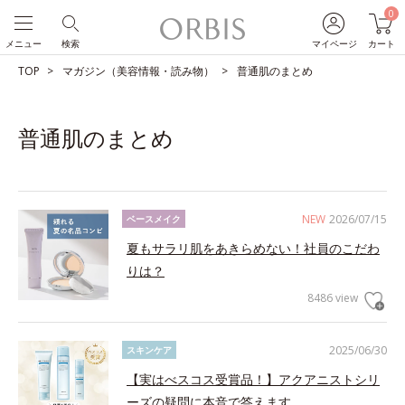
0
メニュー
検索
マイページ
カート
TOP
マガジン（美容情報・読み物）
普通肌のまとめ
普通肌のまとめ
NEW
2026/07/15
ベースメイク
夏もサラリ肌をあきらめない！社員のこだわ
りは？
8486 view
2025/06/30
スキンケア
【実はべスコス受賞品！】アクアニストシリ
ーズの疑問に本音で答えます