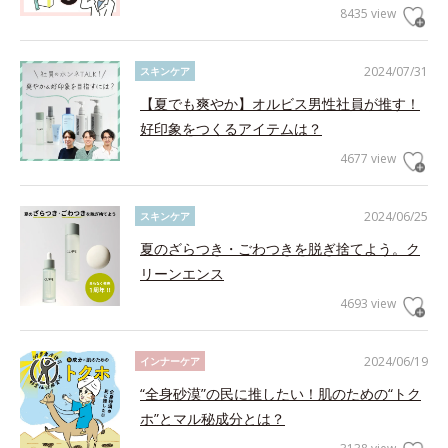
8435 view
2024/07/31
スキンケア
【夏でも爽やか】オルビス男性社員が推す！
好印象をつくるアイテムは？
4677 view
2024/06/25
スキンケア
夏のざらつき・ごわつきを脱ぎ捨てよう。ク
リーンエンス
4693 view
2024/06/19
インナーケア
“全身砂漠”の民に推したい！肌のための“トク
ホ”とマル秘成分とは？