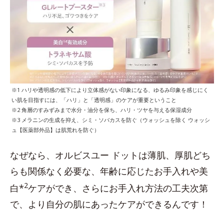
※1 ハリや透明感の低下により立体感がない印象になる、ゆるみ印象を感じにく
い肌を目指すには、「ハリ」と「透明感」のケアが重要ということ
※2 角層のすみずみまで水分・油分を保ち、ハリ・ツヤを与える保湿成分
※3 メラニンの生成を抑え、シミ・ソバカスを防ぐ（ウォッシュを除く ウォッシ
ュ【医薬部外品】は肌荒れを防ぐ）
なぜなら、オルビスユー ドットは薄肌、厚肌どち
らも関係なく必要な、年齢に応じたお手入れや美
2
白*
ケアができ、さらにお手入れ方法の工夫次第
で、より自分の肌にあったケアができるんです！