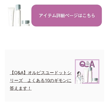
【Q&A】オルビスユードットシ
リーズ よくある10のギモンに
答えます！