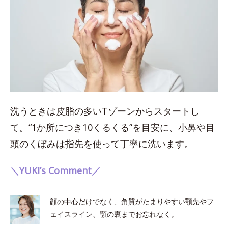
洗うときは皮脂の多いTゾーンからスタートし
て。“1か所につき10くるくる”を目安に、小鼻や目
頭のくぼみは指先を使って丁寧に洗います。
＼YUKI’s Comment／
顔の中心だけでなく、角質がたまりやすい顎先やフ
ェイスライン、顎の裏までお忘れなく。