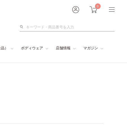
0
検
索
食品）
ボディウェア
店舗情報
マガジン