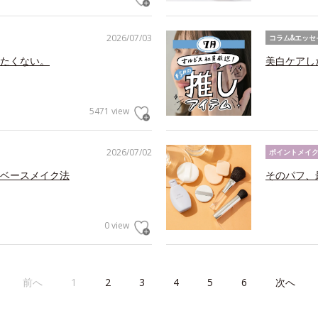
2026/07/03
コラム&エッセ
たくない。
美白ケアし
5471 view
2026/07/02
ポイントメイ
ベースメイク法
そのパフ、
0 view
前へ
1
2
3
4
5
6
次へ