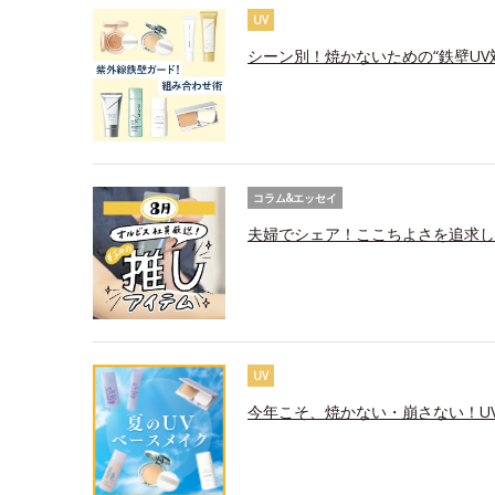
UV
シーン別！焼かないための“鉄壁UV
コラム&エッセイ
夫婦でシェア！ここちよさを追求し
UV
今年こそ、焼かない・崩さない！U