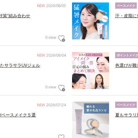
NEW
2026/08/05
ベースメイク
対策”組み合わせ
汗・皮脂に
0 view
NEW
2026/08/04
ポイントメイ
たサラサラUVジェル
色選びが難
0 view
NEW
2026/07/24
ベースメイク
Vベースメイク５選
夏もサラリ