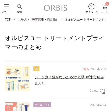
0
メニュー
検索
マイページ
カート
TOP
マガジン（美容情報・読み物）
オルビスユー トリートメントプラ
オルビスユー トリートメントプライ
マーのまとめ
NEW
2026/08/05
UV
シーン別！焼かないための“鉄壁UV対策”組み
合わせ
0 view
2026/04/24
ベースメイク