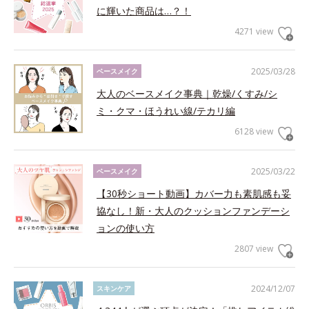
に輝いた商品は…？！
4271 view
2025/03/28
ベースメイク
大人のベースメイク事典｜乾燥/くすみ/シ
ミ・クマ・ほうれい線/テカリ編
6128 view
2025/03/22
ベースメイク
【30秒ショート動画】カバー力も素肌感も妥
協なし！新・大人のクッションファンデーシ
ョンの使い方
2807 view
2024/12/07
スキンケア