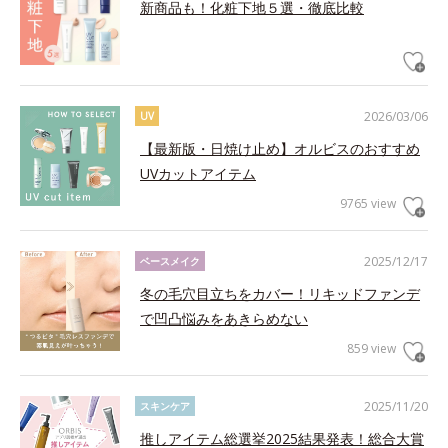
新商品も！化粧下地５選・徹底比較
2026/03/06
UV
【最新版・日焼け止め】オルビスのおすすめ
UVカットアイテム
9765 view
2025/12/17
ベースメイク
冬の毛穴目立ちをカバー！リキッドファンデ
で凹凸悩みをあきらめない
859 view
2025/11/20
スキンケア
推しアイテム総選挙2025結果発表！総合大賞