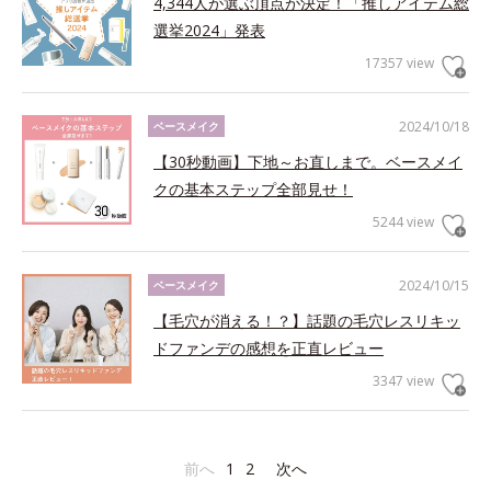
4,344人が選ぶ頂点が決定！「推しアイテム総
選挙2024」発表
17357 view
2024/10/18
ベースメイク
【30秒動画】下地～お直しまで。ベースメイ
クの基本ステップ全部見せ！
5244 view
2024/10/15
ベースメイク
【毛穴が消える！？】話題の毛穴レスリキッ
ドファンデの感想を正直レビュー
3347 view
前へ
1
2
次へ