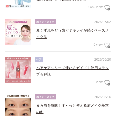
1469 view
2026/07/02
ポイントメイク
夏くずれをどう防ぐ？キレイが続くベースメ
イク法
0 view
2026/06/20
ヘア
ヘアケアシリーズ使い方ガイド｜使用ステッ
プも解説
0 view
2026/06/16
ポイントメイク
まろ眉を攻略！ず～っと使える眉メイク基本
のキ