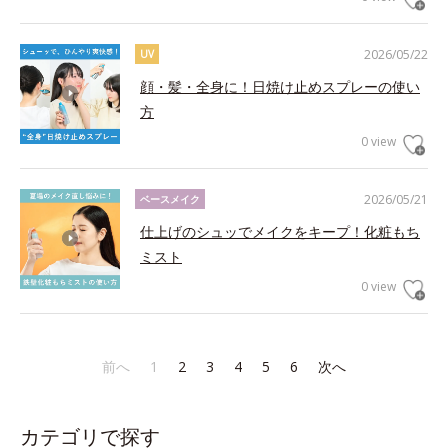
2026/05/22
UV
顔・髪・全身に！日焼け止めスプレーの使い
方
0 view
2026/05/21
ベースメイク
仕上げのシュッでメイクをキープ！化粧もち
ミスト
0 view
前へ
1
2
3
4
5
6
次へ
カテゴリで探す