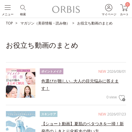
0
メニュー
検索
マイページ
カート
TOP
マガジン（美容情報・読み物）
お役立ち動画のまとめ
お役立ち動画のまとめ
NEW
2026/08/01
ポイントメイク
色選びが難しい…大人の目元悩みに答えま
す！
0 view
NEW
2026/07/23
スキンケア
【ショート動画】夏肌のベタつきを一掃！新
発売のふきとり化粧水の使い方