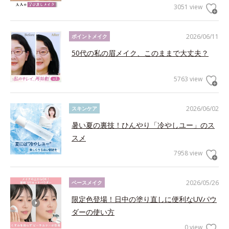
3051 view
2026/06/11
ポイントメイク
50代の私の眉メイク、このままで大丈夫？
5763 view
2026/06/02
スキンケア
暑い夏の裏技！ひんやり「冷やしユー」のス
スメ
7958 view
2026/05/26
ベースメイク
限定色登場！日中の塗り直しに便利なUVパウ
ダーの使い方
0 view